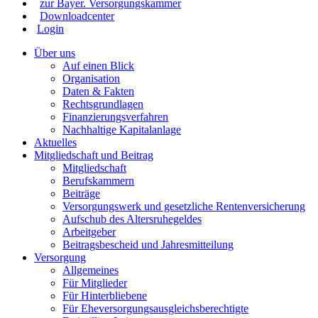
zur Bayer. Versorgungskammer
Downloadcenter
Login
Über uns
Auf einen Blick
Organisation
Daten & Fakten
Rechtsgrundlagen
Finanzierungsverfahren
Nachhaltige Kapitalanlage
Aktuelles
Mitgliedschaft und Beitrag
Mitgliedschaft
Berufskammern
Beiträge
Versorgungswerk und gesetzliche Rentenversicherung
Aufschub des Altersruhegeldes
Arbeitgeber
Beitragsbescheid und Jahresmitteilung
Versorgung
Allgemeines
Für Mitglieder
Für Hinterbliebene
Für Eheversorgungsausgleichsberechtigte