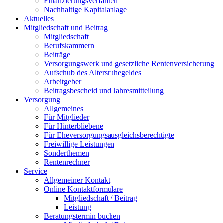
Finanzierungsverfahren
Nachhaltige Kapitalanlage
Aktuelles
Mitgliedschaft und Beitrag
Mitgliedschaft
Berufskammern
Beiträge
Versorgungswerk und gesetzliche Rentenversicherung
Aufschub des Altersruhegeldes
Arbeitgeber
Beitragsbescheid und Jahresmitteilung
Versorgung
Allgemeines
Für Mitglieder
Für Hinterbliebene
Für Eheversorgungsausgleichsberechtigte
Freiwillige Leistungen
Sonderthemen
Rentenrechner
Service
Allgemeiner Kontakt
Online Kontaktformulare
Mitgliedschaft / Beitrag
Leistung
Beratungstermin buchen