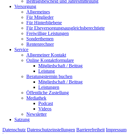
Beitragsbescheid und Jahresmitteilung
Versorgung
Allgemeines
Für Mitglieder
Für Hinterbliebene
Für Eheversorgungsausgleichsberechtigte
Freiwillige Leistungen
Sonderthemen
Rentenrechner
Service
Allgemeiner Kontakt
Online Kontaktformulare
Mitgliedschaft / Beitrag
Leistung
Beratungstermin buchen
Mitgliedschaft / Beitrag
Leistungen
Öffentliche Zustellung
Mediathek
Podcast
Videos
Newsletter
Satzung
Datenschutz
Datenschutzeinstellungen
Barrierefreiheit
Impressum