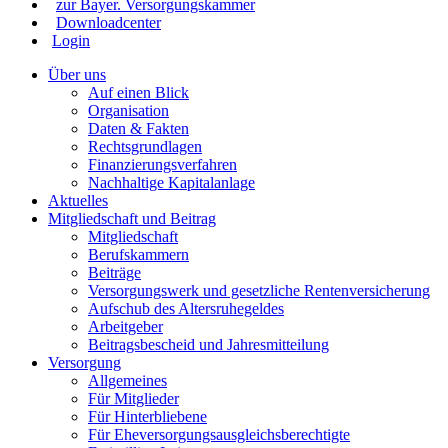
zur Bayer. Versorgungskammer
Downloadcenter
Login
Über uns
Auf einen Blick
Organisation
Daten & Fakten
Rechtsgrundlagen
Finanzierungsverfahren
Nachhaltige Kapitalanlage
Aktuelles
Mitgliedschaft und Beitrag
Mitgliedschaft
Berufskammern
Beiträge
Versorgungswerk und gesetzliche Rentenversicherung
Aufschub des Altersruhegeldes
Arbeitgeber
Beitragsbescheid und Jahresmitteilung
Versorgung
Allgemeines
Für Mitglieder
Für Hinterbliebene
Für Eheversorgungsausgleichsberechtigte